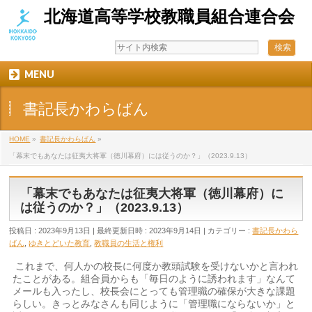
北海道高等学校教職員組合連合会
MENU
書記長かわらばん
HOME
»
書記長かわらばん
»
「幕末でもあなたは征夷大将軍（徳川幕府）には従うのか？」（2023.9.13）
「幕末でもあなたは征夷大将軍（徳川幕府）に
は従うのか？」（2023.9.13）
投稿日 : 2023年9月13日
最終更新日時 : 2023年9月14日
カテゴリー :
書記長かわら
ばん
,
ゆきとどいた教育
,
教職員の生活と権利
これまで、何人かの校長に何度か教頭試験を受けないかと言われ
たことがある。組合員からも「毎日のように誘われます」なんて
メールも入ったし、校長会にとっても管理職の確保が大きな課題
らしい。きっとみなさんも同じように「管理職にならないか」と