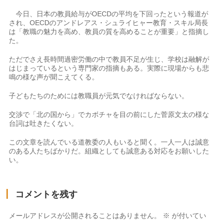
今日、日本の教員給与がOECDの平均を下回ったという報道が
され、OECDのアンドレアス・シュライヒャー教育・スキル局長
は「教職の魅力を高め、教員の質を高めることが重要」と指摘し
た。
ただでさえ長時間過密労働の中で教員不足が生じ、学校は融解が
はじまっているという専門家の指摘もある。実際に現場からも悲
鳴の様な声が聞こえてくる。
子どもたちのためには教職員が元気でなければならない。
交渉で「北の国から」でカボチャを目の前にした菅原文太の様な
台詞は吐きたくない。
この文章を読んでいる道教委の人もいると聞く。一人一人は誠意
のある人たちばかりだ。組織としても誠意ある対応をお願いした
い。
コメントを残す
メールアドレスが公開されることはありません。
※
が付いてい