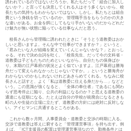
誘われているのではないだろうか。私たちだって「組合に加入し
ないか？」と言っても決意してくれる人はそう多くないから、校
長たちの気持ちもわからないではない。しかし、私たちとは組合
費という身銭を切っているのか、管理職手当をもらうのかの大き
な違いがある。お金を餌にしてもなり手がいないのだからどれだ
け魅力が無い状態に陥っている仕事なんだと思う。
校長さんから管理職に誘われたときに「そうとう道教委はおか
しいと思いますよ。そんな中で仕事ができますか？」というと、
「君みたいな人が組織を変えていくんじゃないかな？」とおっし
ゃる。それで決め台詞を吐く。「校長先生、だって今の文科省・
道教委は子どもたちのためといいながら、自分たちの保身ばか
り。末期の江戸幕府の状況とよく似ていますよ。江戸幕府は勝海
舟だって変えられなかったじゃないですか。」というと勝海舟が
わからないのかもしれないけれどあきらめてくれる。ちなみに校
長さんと話すと、よく「私は道教委に仕える身だから…」などと
いう。この意識が強くなると、「全体の奉仕者」であるにも関わ
らず思考停止に陥り、公共の利益になるのか？と思える道教委の
通達にも従順になる。たとえば自分の学校が統廃合になるときも
町の人や生徒の立場に立たず、道教委の方針には絶対に反対しな
い。アイヒマンに共通するところがある。
これから数ヶ月間、人事委員会・道教委と交渉の時期に入る。
交渉で道教委は答えに窮すると「管理運営事項」を持ち出す。例
えば、「ICT支援員の配置は管理運営事項なので、勤務条件とは