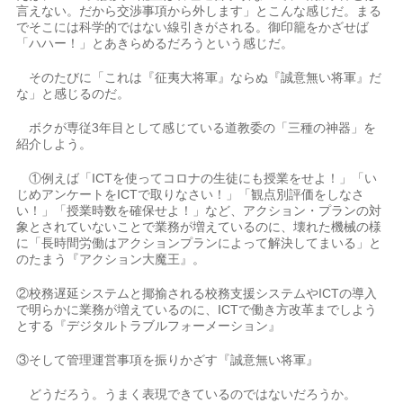
言えない。だから交渉事項から外します」とこんな感じだ。まる
でそこには科学的ではない線引きがされる。御印籠をかざせば
「ハハー！」とあきらめるだろうという感じだ。
そのたびに「これは『征夷大将軍』ならぬ『誠意無い将軍』だ
な」と感じるのだ。
ボクが専従3年目として感じている道教委の「三種の神器」を
紹介しよう。
①例えば「ICTを使ってコロナの生徒にも授業をせよ！」「い
じめアンケートをICTで取りなさい！」「観点別評価をしなさ
い！」「授業時数を確保せよ！」など、アクション・プランの対
象とされていないことで業務が増えているのに、壊れた機械の様
に「長時間労働はアクションプランによって解決してまいる」と
のたまう『アクション大魔王』。
②校務遅延システムと揶揄される校務支援システムやICTの導入
で明らかに業務が増えているのに、ICTで働き方改革までしよう
とする『デジタルトラブルフォーメーション』
③そして管理運営事項を振りかざす『誠意無い将軍』
どうだろう。うまく表現できているのではないだろうか。