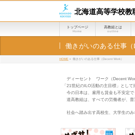
北海道高等学校教
トップページ
高教組とは
Home
outline
働きがいのある仕事（Dec
HOME
»
働きがいのある仕事（Decent Work）
ディーセント ワーク（Decent W
「21世紀のILO活動の主目標」とし
今の日本は、雇用も賃金も不安定で
道高教組は、すべての労働者が、普
社会へ踏み出す高校生、大学生のみ