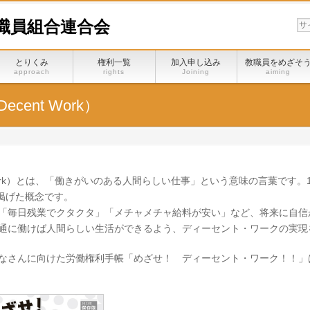
職員組合連合会
とりくみ
権利一覧
加入申し込み
教職員をめざそ
approach
rights
Joining
aiming
ent Work）
ork）とは、「働きがいのある人間らしい仕事」という意味の言葉です。1
て掲げた概念です。
「毎日残業でクタクタ」「メチャメチャ給料が安い」など、将来に自信
通に働けば人間らしい生活ができるよう、ディーセント・ワークの実現
なさんに向けた労働権利手帳「めざせ！ ディーセント・ワーク！！」