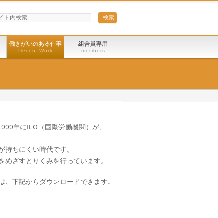
う
働きがいのある仕事
組合員専用
Decent Work
members
999年にILO（国際労働機関）が、
が持ちにくい時代です。
をめざすとりくみを行っています。
は、下記からダウンロードできます。