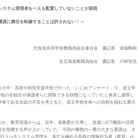
システム管理者を一人も配置していないことが原因
職員に責任を転嫁することは許されない！～
北海道高等学校教職員組合連合会 書記長 道端剛樹
全北海道教職員組合 書記長 川村安浩
小中・高校や特別支援学校で行った「いじめアンケート」で、道立学
が他の在校生や保護者らに閲覧できる状態になっていたと発表し謝罪し
事者である生徒の不安を考えると、道立学校全体への信頼を損ねる重大
か。教育現場からは、近年、道教委が主導し、急速にICT機器の活用
性を指摘する声が上がっていた。今回の事態の一番の大きな要因は、ネ
が行うべきシステム管理を、多忙を極める各校の情報担当者（教員）が