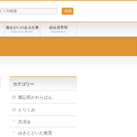
う
働きがいのある仕事
組合員専用
Decent Work
members
カテゴリー
書記長かわらばん
とりくみ
共済会
ゆきとどいた教育